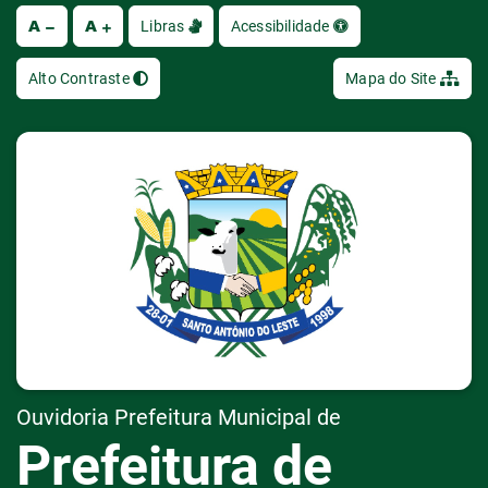
A
A
Ir
Libras
Acessibilidade
Alto Contraste
Mapa do Site
Ouvidoria Prefeitura Municipal de
Prefeitura de