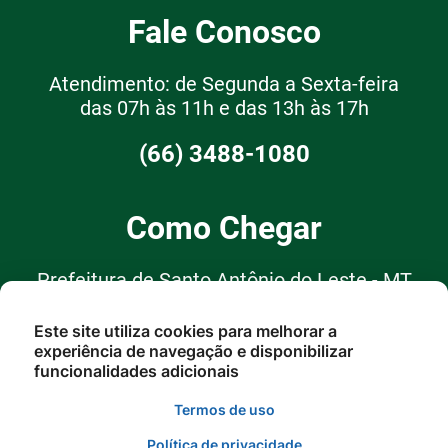
Fale Conosco
Atendimento: de Segunda a Sexta-feira
das 07h às 11h e das 13h às 17h
(66) 3488-1080
Como Chegar
Prefeitura de Santo Antônio do Leste - MT
R. Garças, 62, Santo Antônio do
Este site utiliza cookies para melhorar a
experiência de navegação e disponibilizar
Leste - MT, 78628-000
funcionalidades adicionais
Termos de uso
Política de privacidade