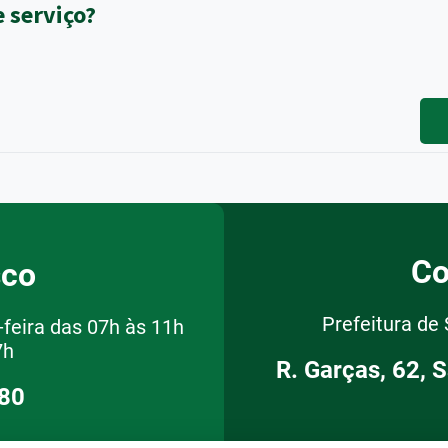
e serviço?
Co
sco
Prefeitura de
feira das 07h às 11h
7h
R. Garças, 62, 
080