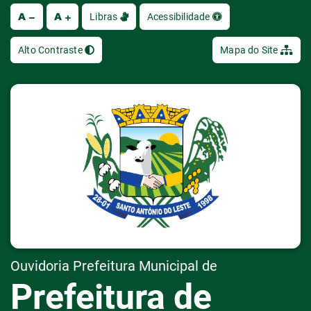
A
A
Ir
Libras
Acessibilidade
Alto Contraste
Mapa do Site
Ouvidoria Prefeitura Municipal de
Prefeitura de