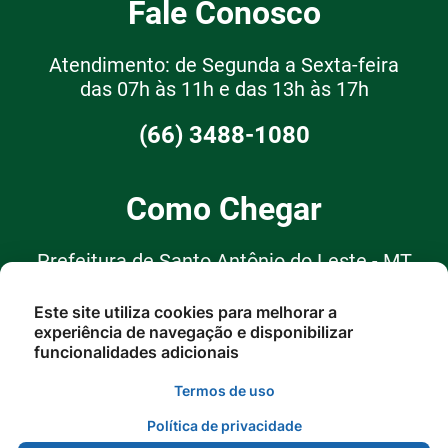
Fale Conosco
Atendimento: de Segunda a Sexta-feira
das 07h às 11h e das 13h às 17h
(66) 3488-1080
Como Chegar
Prefeitura de Santo Antônio do Leste - MT
R. Garças, 62, Santo Antônio do
Este site utiliza cookies para melhorar a
experiência de navegação e disponibilizar
Leste - MT, 78628-000
funcionalidades adicionais
Termos de uso
Política de privacidade