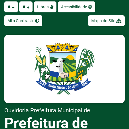
A
A
Ir
Libras
Acessibilidade
Alto Contraste
Mapa do Site
Ouvidoria Prefeitura Municipal de
Prefeitura de