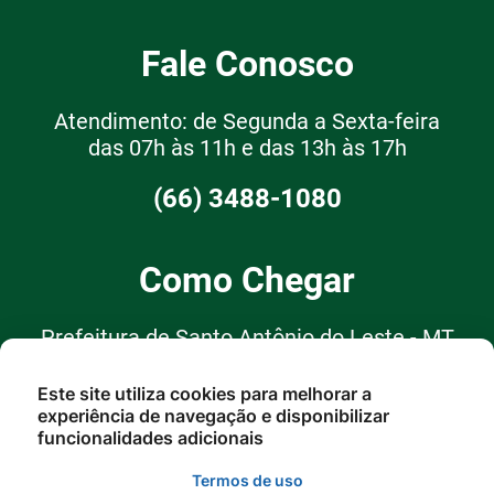
Fale Conosco
Atendimento: de Segunda a Sexta-feira
das 07h às 11h e das 13h às 17h
(66) 3488-1080
Como Chegar
Prefeitura de Santo Antônio do Leste - MT
R. Garças, 62, Santo Antônio do
Este site utiliza cookies para melhorar a
experiência de navegação e disponibilizar
Leste - MT, 78628-000
funcionalidades adicionais
Termos de uso