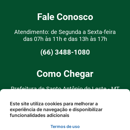
Fale Conosco
Atendimento: de Segunda a Sexta-feira
das 07h às 11h e das 13h às 17h
(66) 3488-1080
Como Chegar
Prefeitura de Santo Antônio do Leste - MT
R. Garças, 62, Santo Antônio do
Este site utiliza cookies para melhorar a
experiência de navegação e disponibilizar
Leste - MT, 78628-000
funcionalidades adicionais
Termos de uso