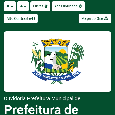
A
A
Ir
Libras
Acessibilidade
Alto Contraste
Mapa do Site
Ouvidoria Prefeitura Municipal de
Prefeitura de