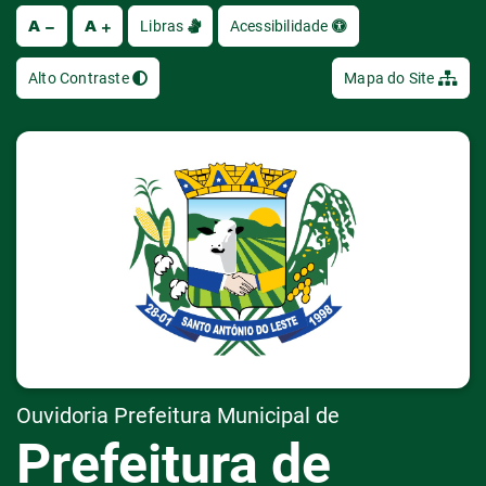
A
A
Ir
Libras
Acessibilidade
Alto Contraste
Mapa do Site
Ouvidoria Prefeitura Municipal de
Prefeitura de