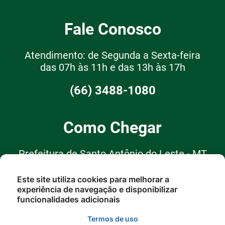
Fale Conosco
Atendimento: de Segunda a Sexta-feira
das 07h às 11h e das 13h às 17h
(66) 3488-1080
Como Chegar
Prefeitura de Santo Antônio do Leste - MT
R. Garças, 62, Santo Antônio do
Este site utiliza cookies para melhorar a
experiência de navegação e disponibilizar
Leste - MT, 78628-000
funcionalidades adicionais
Termos de uso