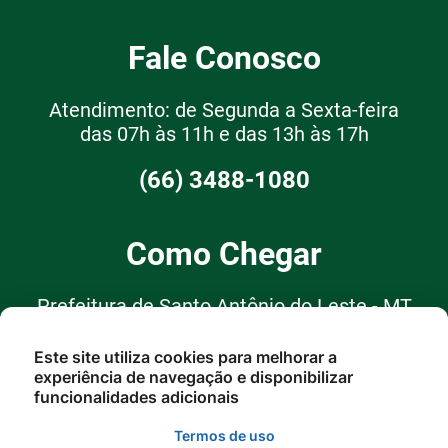
Fale Conosco
Atendimento: de Segunda a Sexta-feira
das 07h às 11h e das 13h às 17h
(66) 3488-1080
Como Chegar
Prefeitura de Santo Antônio do Leste - MT
R. Garças, 62, Santo Antônio do
Este site utiliza cookies para melhorar a
experiência de navegação e disponibilizar
Leste - MT, 78628-000
funcionalidades adicionais
Termos de uso