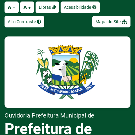
A
A
Ir
Libras
Acessibilidade
Alto Contraste
Mapa do Site
Ouvidoria Prefeitura Municipal de
Prefeitura de