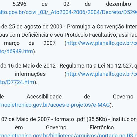
nº 5.296 de 02 de dezembr
alto.gov.br/ccivil_03/_Ato2004-2006/2004/Decreto/D52
, de 25 de agosto de 2009 - Promulga a Convenção Inter
oas com Deficiência e seu Protocolo Facultativo, assin
março de 2007 (
http://www.planalto.gov.br/c
to/d6949.htm
).
 de 16 de Maio de 2012 - Regulamenta a Lei No 12.527, 
 informações (
http://www.planalto.gov.br/c
to/D7724.htm
).
e Acessibilidade de Governo E
rnoeletronico.gov.br/acoes-e-projetos/e-MAG
).
e 07 de Maio de 2007 - formato .pdf (35,5Kb) - Institucio
lidade em Governo Eletrônic
noeletronico.gov.br/biblioteca/arquivos/portaria-no-03