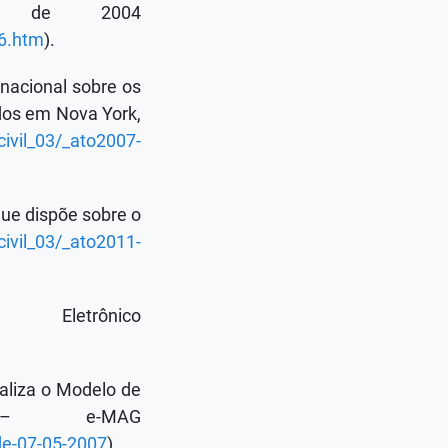
o de 2004
96.htm
).
nacional sobre os
ados em Nova York,
civil_03/_ato2007-
que dispõe sobre o
civil_03/_ato2011-
letrônico
naliza o Modelo de
o – e-MAG
-de-07-05-2007
).