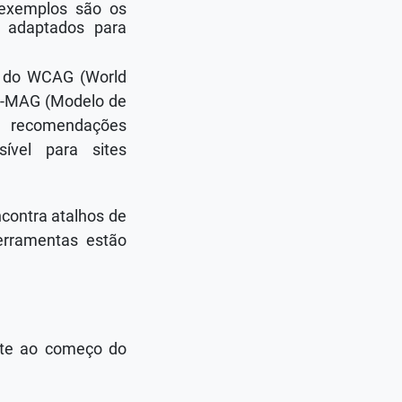
 exemplos são os
 adaptados para
es do WCAG (World
 e-MAG (Modelo de
s recomendações
ível para sites
ncontra atalhos de
erramentas estão
ente ao começo do